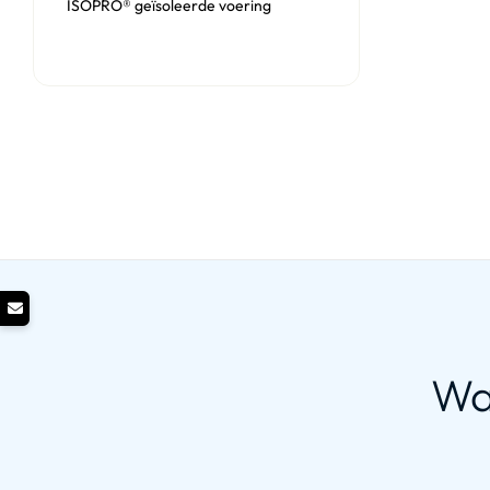
ISOPRO® geïsoleerde voering
Wa