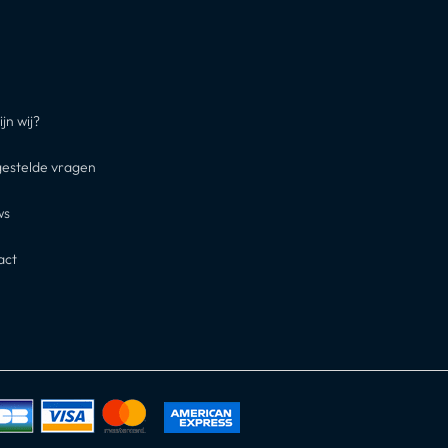
ijn wij?
gestelde vragen
ws
act