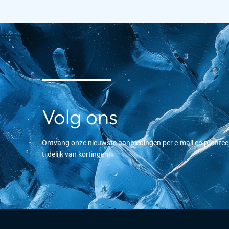
Volg ons
Ontvang onze nieuwste aanbiedingen per e-mail en profitee
tijdelijk van kortingen!