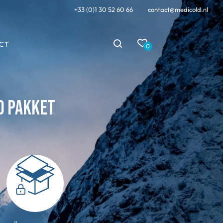
+33 (0)1 30 52 60 66
contact@medicold.nl
CT
0
d pakket